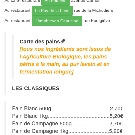
Au café-restaurant
avenue Carnot
Au Potache
Au restaurant
rue de la Michodière
Le Puy de la Lune
Au restaurant
rue Fontgiève
l'Amphitryon Capucine
Carte des pains🥖
[tous nos ingrédients sont issus de
l'Agriculture Biologique, les pains
pétris à la main, au pur levain et en
fermentation longue]
LES CLASSIQUES
Pain Blanc 500g.......................................2,70€
Pain Blanc 1kg.........................................5,20€
Pain de Campagne 500g.........................2,70€
Pain de Campagne 1kg...........................5,20€