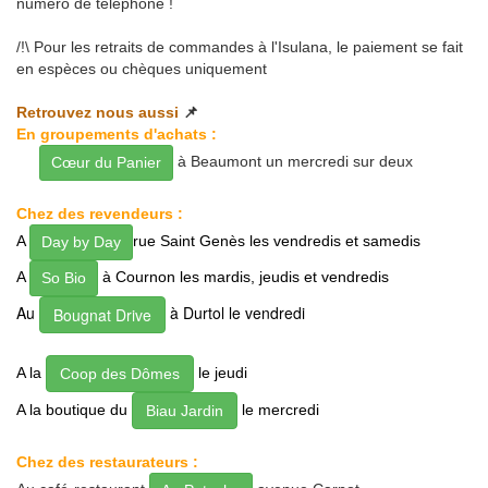
numéro de téléphone !
/!\ Pour les retraits de commandes à l'Isulana, le paiement se fait
en espèces ou chèques uniquement
Retrouvez nous aussi
📌
En groupements d'achats :
Au
à Beaumont un mercredi sur deux
Cœur du Panier
Chez des revendeurs :
A
rue Saint Genès les vendredis et samedis
Day by Day
A
à Cournon les mardis, jeudis et vendredis
So Bio
Au
à Durtol le vendredi
Bougnat Drive
A la
le jeudi
Coop des Dômes
A la boutique du
le mercredi
Biau Jardin
Chez des restaurateurs :